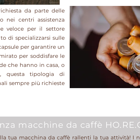
ichiesta da parte delle
o nei centri assistenza
 e veloce per il settore
to di specializzarsi sulle
capsule per garantire un
mirato per soddisfare le
nde che hanno in casa, o
 questa tipologia di
ali sempre più richieste
enza macchine da caffè HO.RE.
a tua macchina da caffè rallenti la tua attività! I n