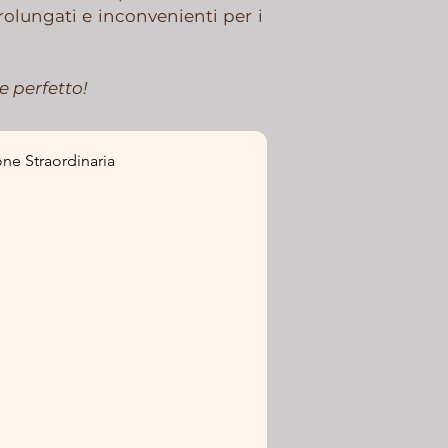
olungati e inconvenienti per i
re perfetto!
ne Straordinaria