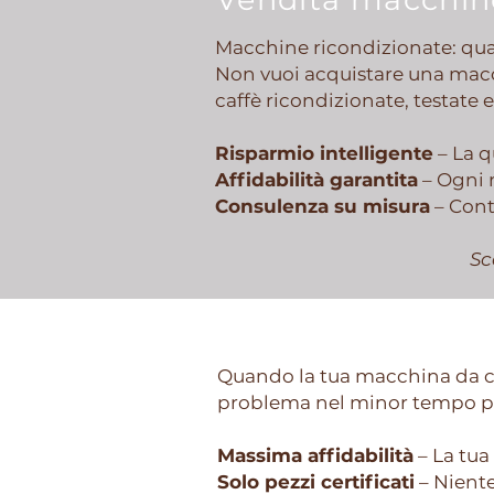
Macchine ricondizionate: qual
Non vuoi acquistare una macc
caffè ricondizionate, testate e
Risparmio intelligente
– La q
Affidabilità garantita
– Ogni 
Consulenza su misura
– Conta
Sc
Solo ricambi Orig
Quando la tua macchina da caf
problema nel minor tempo poss
Massima affidabilità
– La tu
Solo pezzi certificati
– Nient