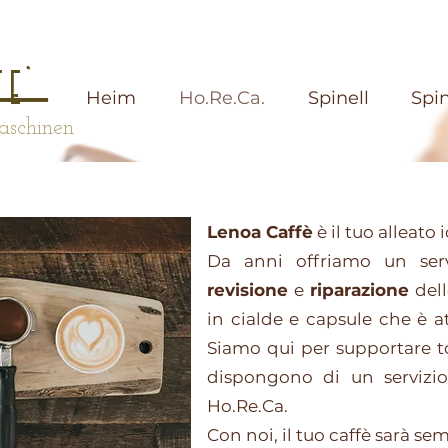
_
_
fe'
Heim
Ho.Re.Ca.
Spinell
Spin
aschinen
enza per le Torrefazioni
Lenoa Caffè
è il tuo alleato 
Da anni offriamo un ser
revisione
e
riparazione
dell
in cialde e capsule che è at
Siamo qui per supportare t
dispongono di un servizio
Ho.Re.Ca.
Con noi, il tuo caffè sarà sem