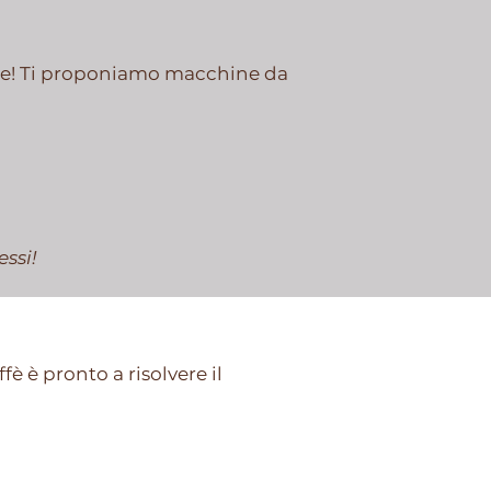
 te! Ti proponiamo macchine da
ssi!
è è pronto a risolvere il